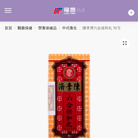
MENU
0
首頁
醫藥保健
營養保健品
中式養生
陳李濟六合保和丸 10’S
/
/
/
/