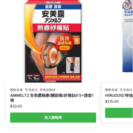
醫藥保健
,
常見痛症
,
骨骼及關節
醫藥保健
,
常見痛症
AMMELTZ 安美露熱療(關節痛)紓痛貼6’S+謢套1
HIRUDOID 
個
$
215.00
$
33.00
加入購物車