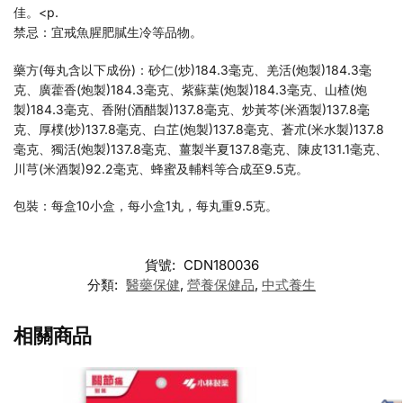
佳。<p.
禁忌：宜戒魚腥肥膩生冷等品物。
藥方(每丸含以下成份)：砂仁(炒)184.3毫克、羌活(炮製)184.3毫
克、廣藿香(炮製)184.3毫克、紫蘇葉(炮製)184.3毫克、山楂(炮
製)184.3毫克、香附(酒醋製)137.8毫克、炒黃芩(米酒製)137.8毫
克、厚樸(炒)137.8毫克、白芷(炮製)137.8毫克、蒼朮(米水製)137.8
毫克、獨活(炮製)137.8毫克、薑製半夏137.8毫克、陳皮131.1毫克、
川芎(米酒製)92.2毫克、蜂蜜及輔料等合成至9.5克。
包裝：每盒10小盒，每小盒1丸，每丸重9.5克。
貨號:
CDN180036
分類:
醫藥保健
,
營養保健品
,
中式養生
相關商品