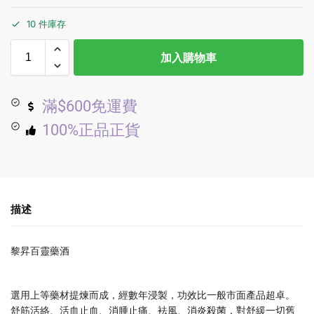
10 件庫存
加入購物車
滿$600免運費
100%正品正貨
描述
黎昇百靈藥酒
選用上等藥材提煉而成，經數年浸製，功效比一般市面產品超卓。
舒筋活絡、活血止血、消腫止痛、袪風、消炎殺菌，對舒緩一切舊