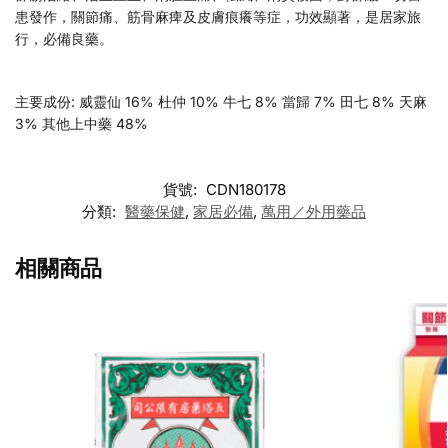
患發作，關節痛、筋骨麻痺及皮膚痕癢等症，功效顯著，是居家旅
行，必備良藥。
主要成份: 威靈仙 16% 杜仲 10% 牛七 8% 當歸 7% 田七 8% 天麻
3% 其他上中藥 48%
貨號:
CDN180178
分類:
醫藥保健
,
家居必備
,
萬用／外用藥品
相關商品