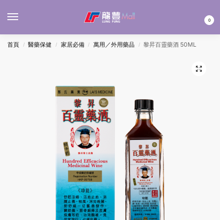
MENU
0
首頁
醫藥保健
家居必備
萬用／外用藥品
黎昇百靈藥酒 50ML
/
/
/
/