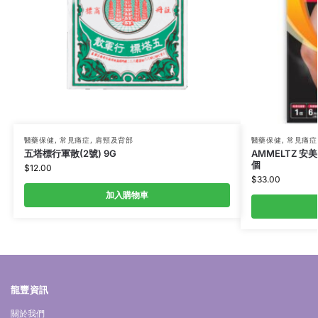
醫藥保健
,
常見痛症
,
肩頸及背部
醫藥保健
,
常見痛症
五塔標行軍散(2號) 9G
AMMELTZ 安
個
$
12.00
$
33.00
加入購物車
龍豐資訊
關於我們