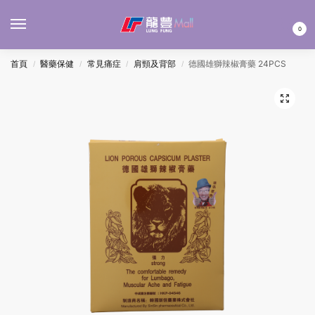
MENU
0
首頁
醫藥保健
常見痛症
肩頸及背部
德國雄獅辣椒膏藥 24PCS
/
/
/
/