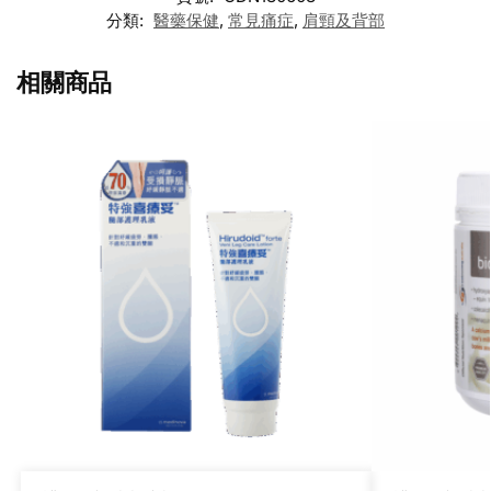
分類:
醫藥保健
,
常見痛症
,
肩頸及背部
相關商品