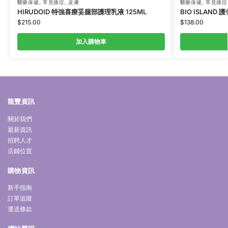
醫藥保健
,
常見痛症
,
皮膚
醫藥保健
,
常見痛症
HIRUDOID 特強喜療妥腿部護理乳液 125ML
BIO ISLAND 護
$
215.00
$
138.00
加入購物車
龍豐資訊
關於我們
最新資訊
招聘人才
店鋪位置
購物資訊
新手指南
訂單追蹤
運送條款