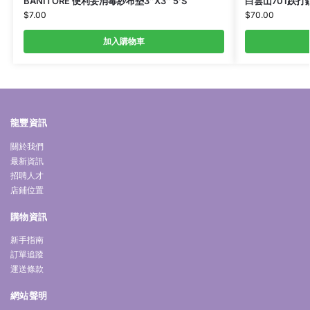
BANITORE 便利妥消毒紗布墊3″X3″ 5’S
白雲山701跌打鎮
$
7.00
$
70.00
加入購物車
龍豐資訊
關於我們
最新資訊
招聘人才
店鋪位置
購物資訊
新手指南
訂單追蹤
運送條款
網站聲明