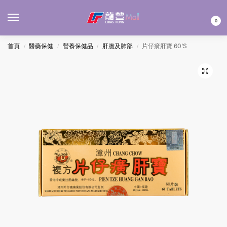
MENU
0
首頁
醫藥保健
營養保健品
肝膽及肺部
片仔癀肝寶 60’S
/
/
/
/