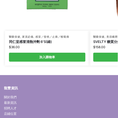
醫藥保健
,
家居必備
,
感冒／發燒／止痛／喉嚨痛
醫藥保健
,
美容纖體
同仁堂感冒清熱沖劑 6’S(綠)
SVELTY 糖質
$
36.00
$
158.00
加入購物車
龍豐資訊
關於我們
最新資訊
招聘人才
店鋪位置