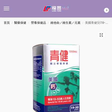
MENU
0
首頁
醫藥保健
營養保健品
維他命／維生素／元素
美國青健兒(19-50歲)骨骼保健配方(鈣鎂鋅) 100’S
/
/
/
/