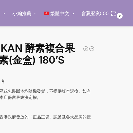
區
小編推薦
繁體中文
會員登入
$
0.00
0
搜尋
KKAN 酵素複合果
(金盒) 180’S
參考
區或包裝版本均隨機發貨，不提供版本退換。如有
本店保留最終決定權。
香港政府發放的「正品正貨」認證及各大品牌的授