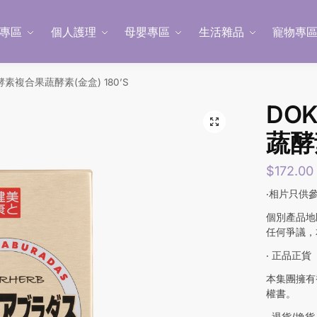
專區
個人護理
母嬰專區
生活雜品
寵物專
 酵素複合果蔬酵素(金盒) 180’S
DO
蔬酵素
$
172.00
‧相片只供
個別產品地
任何爭議，
‧ 正品正貨
本集團擁有
權書。
‧ 退貨/換貨