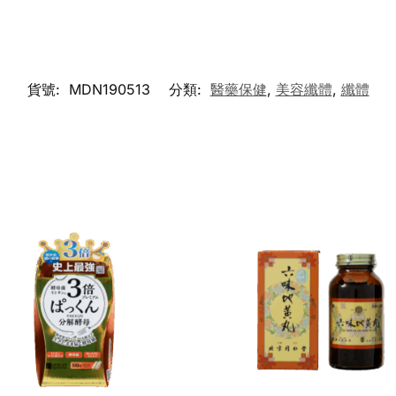
貨號:
MDN190513
分類:
醫藥保健
,
美容纖體
,
纖體