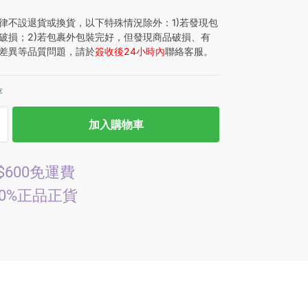
律不設退貨或換貨，以下特殊情況除外：1)若發現包
破損；2)若包裹外包裝完好，但發現商品破損、有
差異等品質問題，請於
簽收後24小時內
聯絡客服。
存
加入購物車
$600免運費
00%正品正貨