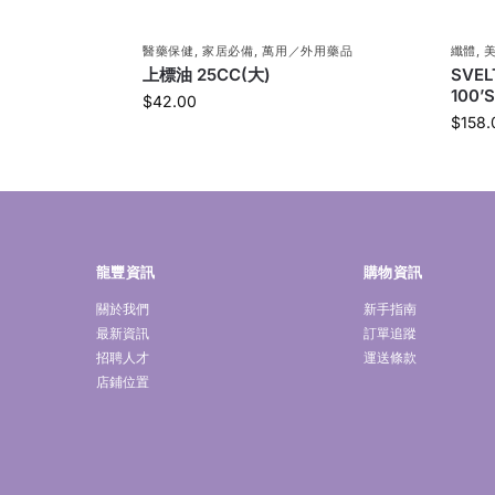
醫藥保健
,
家居必備
,
萬用／外用藥品
纖體
,
上標油 25CC(大)
SVE
100’S
$
42.00
$
158.
龍豐資訊
購物資訊
關於我們
新手指南
最新資訊
訂單追蹤
招聘人才
運送條款
店鋪位置