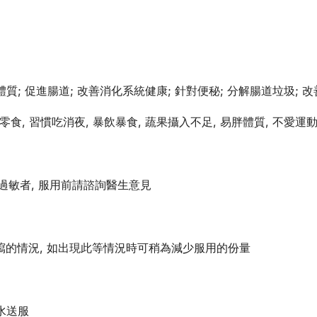
質; 促進腸道; 改善消化系統健康; 針對便秘; 分解腸道垃圾; 
品零食, 習慣吃消夜, 暴飲暴食, 蔬果攝入不足, 易胖體質, 不愛
成份過敏者, 服用前請諮詢醫生意見
腹瀉的情況, 如出現此等情況時可稍為減少服用的份量
溫水送服