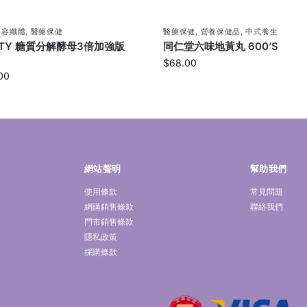
美容纖體
,
醫藥保健
醫藥保健
,
營養保健品
,
中式養生
LTY 糖質分解酵母3倍加強版
同仁堂六味地黃丸 600’S
$
68.00
00
網站聲明
幫助我們
使用條款
常見問題
網購銷售條款
聯絡我們
門市銷售條款
隱私政策
採購條款