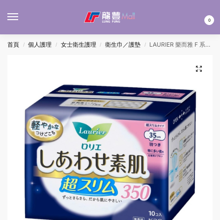
MENU
0
首頁
個人護理
女士衛生護理
衛生巾／護墊
LAURIER 樂而雅 F 系列超薄夜用護翼衛生巾(黑)35CM 10’S
/
/
/
/