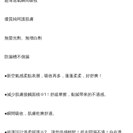
超薄透氣瞬間吸收
優質純呵護肌膚
無螢光劑、無增白劑
防漏槽不側漏
●新空氣感柔點表層，吸收再多，蓬蓬柔柔，好舒爽！
●減少肌膚接觸面積※1！舒緩摩擦，黏膩帶來的不適感。
●瞬間吸收，肌膚乾爽舒適。
●超薄設計溫柔呵護※2，讓您倍感輕鬆！趕走悶濕不適！自在透