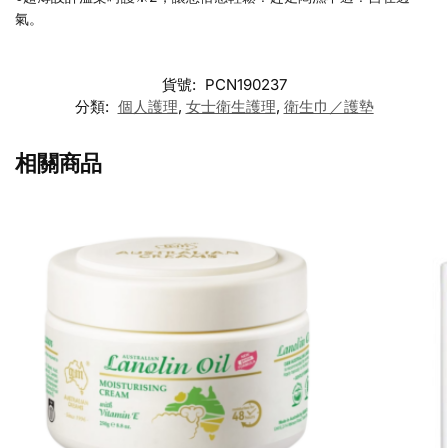
氣。
貨號:
PCN190237
分類:
個人護理
,
女士衛生護理
,
衛生巾／護墊
相關商品