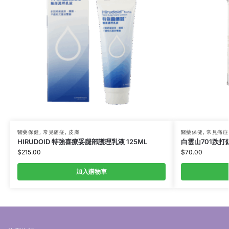
醫藥保健
,
常見痛症
,
皮膚
醫藥保健
,
常見痛症
HIRUDOID 特強喜療妥腿部護理乳液 125ML
白雲山701跌打鎮
$
215.00
$
70.00
加入購物車