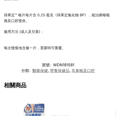
得果定™ 喉片每片含 0.25 毫克《得果定氯化物 BP》，能治療喉嚨
痛及口腔發炎。
服用方法 (成人及兒童)：
每次慢慢地含服一片，需要時可重覆。
貨號:
WDN181581
分類:
醫藥保健
,
營養保健品
,
耳鼻喉及口腔
相關商品