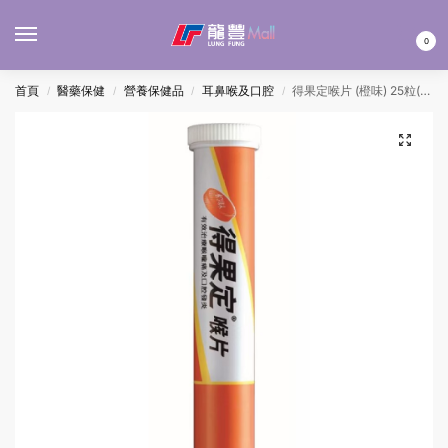
MENU
0
首頁
醫藥保健
營養保健品
耳鼻喉及口腔
得果定喉片 (橙味) 25粒(筒裝)
/
/
/
/