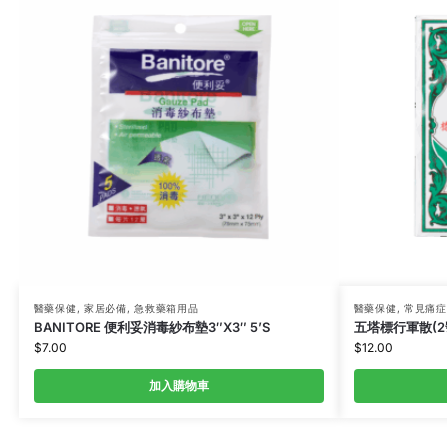
醫藥保健
,
家居必備
,
急救藥箱用品
醫藥保健
,
常見痛症
BANITORE 便利妥消毒紗布墊3″X3″ 5’S
五塔標行軍散(2號
$
7.00
$
12.00
加入購物車