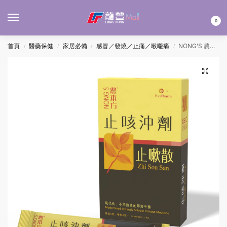
MENU
0
首頁
醫藥保健
家居必備
感冒／發燒／止痛／喉嚨痛
NONG’S 農本方止咳沖劑(止嗽散) 4Gx6’S
/
/
/
/