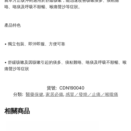
農本方止咳沖劑適用於舒緩咳嗽，能迅速改善咳嗽痰多、痰粘難
咯、咯痰及呼吸不順暢、喉痛聲沙等症狀。
產品特色
• 獨立包裝、即沖即服、方便可靠
• 舒緩咳嗽及因咳嗽引起的痰多、痰粘難咯、咯痰及呼吸不順暢、喉
痛聲沙等症狀
貨號:
CDN190040
分類:
醫藥保健
,
家居必備
,
感冒／發燒／止痛／喉嚨痛
相關商品