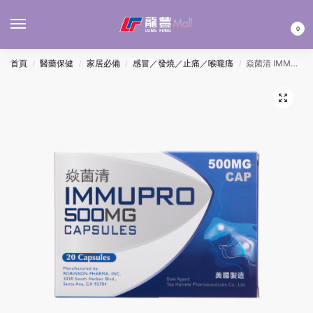
MENU
0
首頁
醫藥保健
家居必備
感冒／發燒／止痛／喉嚨痛
焱菌清 IMMUPRO 500MG CAP 20’S
/
/
/
/