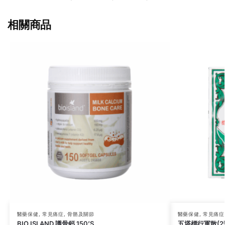
相關商品
醫藥保健
,
常見痛症
,
骨骼及關節
醫藥保健
,
常見痛症
BIO ISLAND 護骨鈣 150’S
五塔標行軍散(2號