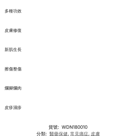
多種功效
皮膚修復
新肌生長
擦傷整傷
爛腳爛肉
皮疹濕疹
貨號:
WDN180010
分類:
醫藥保健
,
常見痛症
,
皮膚